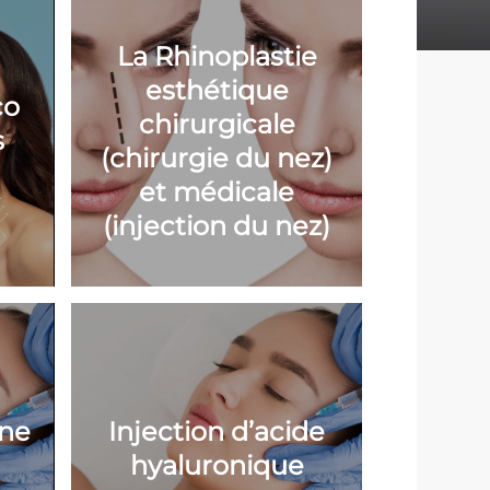
La Rhinoplastie
esthétique
co
chirurgicale
s
(chirurgie du nez)
et médicale
(injection du nez)
ine
Injection d’acide
hyaluronique