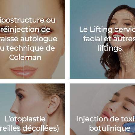
ipostructure ou
réinjection de
Le Lifting cervi
raisse autologue
facial et autre
u technique de
liftings
Coleman
L’otoplastie
Injection de tox
reilles décollées)
botulinique