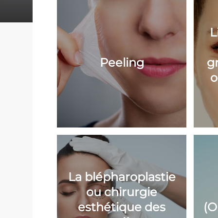
L
Peeling
g
o
La blépharoplastie
ou chirurgie
esthétique des
(O